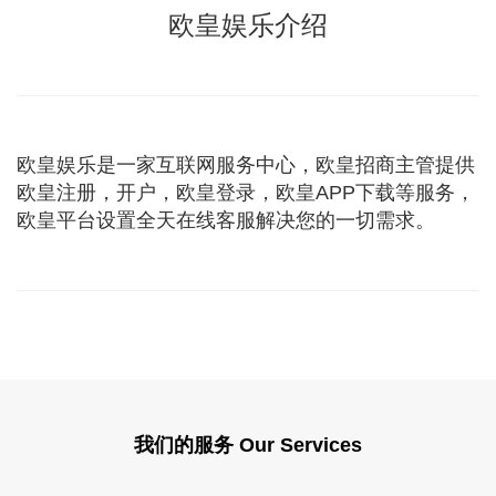
欧皇娱乐介绍
欧皇娱乐是一家互联网服务中心，欧皇招商主管提供
欧皇注册，开户，欧皇登录，欧皇APP下载等服务，
欧皇平台设置全天在线客服解决您的一切需求。
我们的服务 Our Services