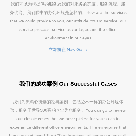
我们可以为您提供的服务及我们对服务的态度，服务流程、服
务优势、我们眼中的办公环境是怎样的。How are the services
that we could provide to you, our attitude toward service, our
service process, service advantages and the office
environment in our eyes
立即前往 Now Go →
我们的成功案例 Our Successful Cases
我们为您精心挑选的经典案例，去感受不一样的办公环境体
验，服务于世界500强的企业为您服务。You can go to review
our classic cases that we have picked for you so as to
experience different office environments. The enterprise that
has serviced world Top 500 enterprises will serve you as well.