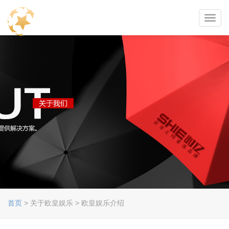
Toggl
navig
首页
> 关于欧皇娱乐 > 欧皇娱乐介绍