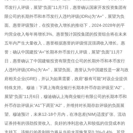
币发行人评级，展望“负面”11月7日，惠誉确认国家开发投资集团有
限公司的长期外币和本币发行人违约评级(IDRs)为“A+”，展望为负
面。惠誉评级预计，在投资收入增长的推动下，2024-2028年的平
均营业收入每年将增长3%。惠誉预计国投集团的投资组合将在未来
五年内产生大量收入，惠誉根据惠誉的评级情况强调收入增长。惠
誉：确认中国建投“A+”长期本外币发行人评级，展望“负面”11月7
日，惠誉确认了中国建银投资有限责任公司的长期外币和本币发行
人违约评级(IDRs)为“A+”，展望负面。惠誉认为中国建投是一家与政
府相关企业(GRE)，并认为如果需要，政府“极有可能”对该企业提供
特殊支持。 穆迪：下调上海商业银行长期本外币存款评级至“A2”，
展望“负面”11月6日，穆迪确认上海商业银行有限公司的长期本币和
外币存款评级从“A1”下调至“A2”，并维持对长期存款评级的负面展
望。穆迪预计，未来12-18个月内，在净息差(NIM)适度扩张、流动
证券持有的强劲投资收入、良好的净利息收入和较低的信贷成本的
支持下，该银行的盈利能力将从当前水平恢复至0.3%-0.4%。其贷