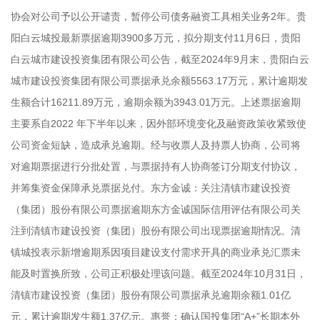
协会对公司予以公开谴责，暂停公司债务融资工具相关业务2年。贵
阳白云城投最新票据逾期3900多万元，拟分期支付11月6日，贵阳
白云城市建设投资集团有限公司公告，截至2024年9月末，贵阳白云
城市建设投资集团有限公司票据承兑余额5563.17万元，累计逾期发
生额合计16211.89万元，逾期余额为3943.01万元。上述票据逾期
主要系自2022 年下半年以来，因外部环境变化及融资政策收紧致使
公司资金短缺，造成承兑逾期。经与收票人及持票人协商，公司将
对逾期票据进行分批处置，与票据持有人协商签订分期支付协议，
并筹集资金保障承兑票据兑付。东方金诚：关注清镇市建设投资
（集团）股份有限公司票据逾期东方金诚国际信用评估有限公司关
注到清镇市建设投资（集团）股份有限公司出现票据逾期情况。清
镇城投表示新增逾期系因项目建设支付需求开具的商业承兑汇票未
能及时置换所致，公司正积极处理该问题。截至2024年10月31日，
清镇市建设投资（集团）股份有限公司票据承兑逾期余额1.01亿
元，累计逾期发生额1.37亿元。惠誉：确认国投集团“A+”长期本外