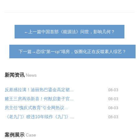
←上一篇中国首部《能源法》问世，影响几何？
下一篇→恋综“第一cp”塌房，饭圈化正在反噬素人综艺？
新闻资讯
News
反差感拉满！迪丽热巴鎏金高定裙...
08-03
赌王三房再添新喜！何猷启妻子官...
08-03
房主任“愧疚式教育”引全网热议...
08-03
《老九门》睽违10年续作《九门》...
08-03
案例展示
Case