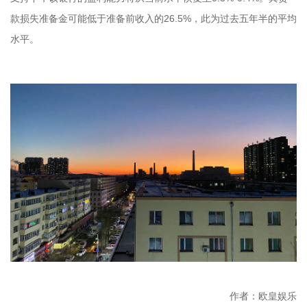
款损失准备金可能低于准备前收入的26.5%，此为过去五年半的平均
水平。
作者：欧皇娱乐