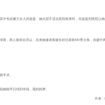
，其中包括赌王女儿何超盈，她头部不适去医院检查时，何超盈到医院让她
。
出过绯闻，两人都亲自否认，后来她邀请黄建东担任新歌MV男主角，拍摄中
冻卵手术。
祝福她能早日找到幸福，圆妈妈梦。
作者：