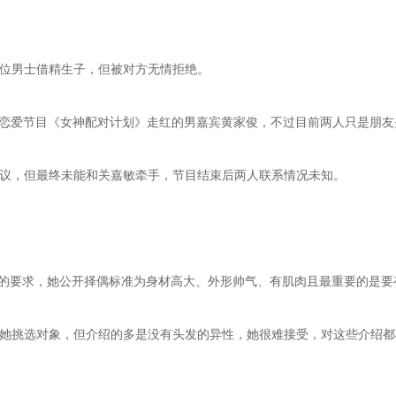
一位男士借精生子，但被对方无情拒绝。
VB恋爱节目《女神配对计划》走红的男嘉宾黄家俊，不过目前两人只是朋友
热议，但最终未能和关嘉敏牵手，节目结束后两人联系情况未知。
一半的要求，她公开择偶标准为身材高大、外形帅气、有肌肉且最重要的是
帮她挑选对象，但介绍的多是没有头发的异性，她很难接受，对这些介绍都