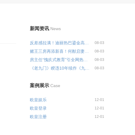
新闻资讯
News
反差感拉满！迪丽热巴鎏金高定裙...
08-03
赌王三房再添新喜！何猷启妻子官...
08-03
房主任“愧疚式教育”引全网热议...
08-03
《老九门》睽违10年续作《九门》...
08-03
案例展示
Case
欧皇娱乐
12-01
欧皇登录
12-01
欧皇注册
12-01