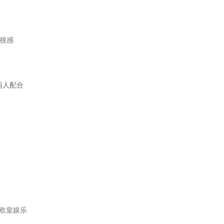
很感
两人配合
欧皇娱乐