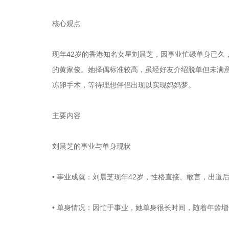
核心观点
现年42岁的香港知名女星刘晨芝，因事业忙碌单身已久
的黄家俊。她择偶标准较高，虽经好友介绍脱单但未满意
冻卵手术，等待理想伴侣出现以实现妈妈梦。
主要内容
刘晨芝的事业与单身现状
• 事业成就：刘晨芝现年42岁，性格直接、敢言，出道
• 单身情况：因忙于事业，她单身很长时间，随着年龄