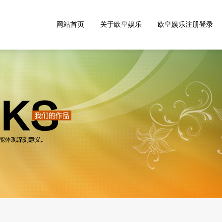
网站首页
关于欧皇娱乐
欧皇娱乐注册登录