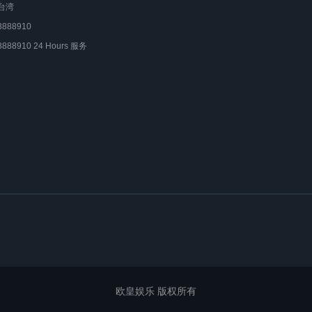
台湾
8888910
8888910 24 Hours 服务
欧皇娱乐 版权所有