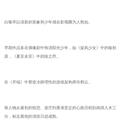
白敬亭以清新的形象和少年感在影视圈为人熟知。
早期作品多在偶像剧中饰演阳光少年，如《旋风少女》中的喻初
原，《夏至未至》中的陆之昂。
在《开端》中塑造冷静理性的游戏架构师肖鹤云。
将人物从最初的惊恐、迷茫到逐渐坚定的心路历程刻画得入木三
分，标志着他的演技日趋成熟。