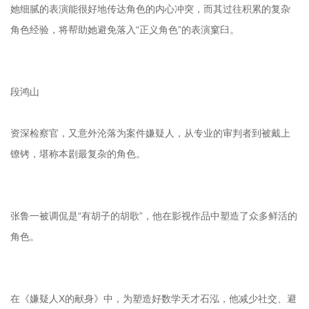
她细腻的表演能很好地传达角色的内心冲突，而其过往积累的复杂
角色经验，将帮助她避免落入“正义角色”的表演窠臼。
段鸿山
资深检察官，又意外沦落为案件嫌疑人，从专业的审判者到被戴上
镣铐，堪称本剧最复杂的角色。
张鲁一被调侃是“有胡子的胡歌”，他在影视作品中塑造了众多鲜活的
角色。
在《嫌疑人X的献身》中，为塑造好数学天才石泓，他减少社交、避