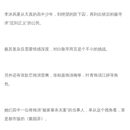
李沐风要从天真的高中少年，到绝望的阶下囚，再到出狱后积极寻
求“迟到正义”的公民。
极其复杂且需要情感深度，对白敬亭而言是个不小的挑战。
另外还有张歆艺饰演雷爽，张柏嘉饰演梅筝，叶青饰演江婷等角
色。
她们其中一位将饰演“被家暴杀夫案”的当事人，单从这个视角看，算
是都市版的《酱园弄》。