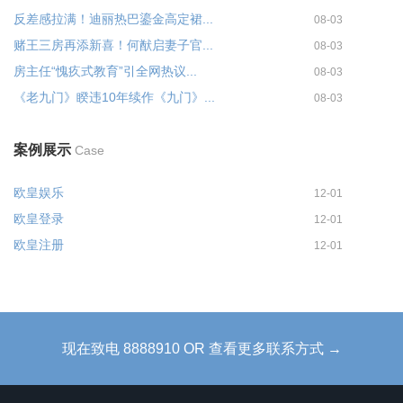
反差感拉满！迪丽热巴鎏金高定裙...
08-03
赌王三房再添新喜！何猷启妻子官...
08-03
房主任“愧疚式教育”引全网热议...
08-03
《老九门》睽违10年续作《九门》...
08-03
案例展示
Case
欧皇娱乐
12-01
欧皇登录
12-01
欧皇注册
12-01
现在致电 8888910 OR 查看更多联系方式 →