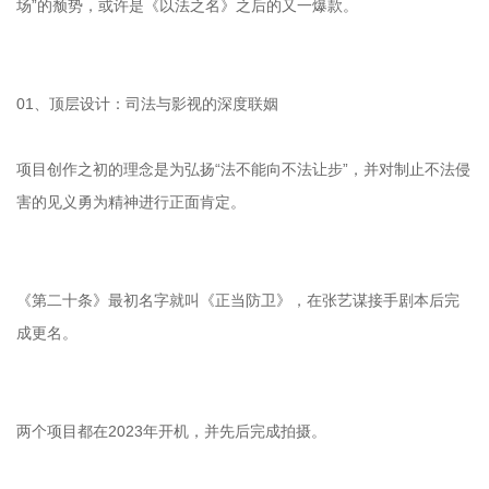
场”的颓势，或许是《以法之名》之后的又一爆款。
01、顶层设计：司法与影视的深度联姻
项目创作之初的理念是为弘扬“法不能向不法让步”，并对制止不法侵
害的见义勇为精神进行正面肯定。
《第二十条》最初名字就叫《正当防卫》，在张艺谋接手剧本后完
成更名。
两个项目都在2023年开机，并先后完成拍摄。