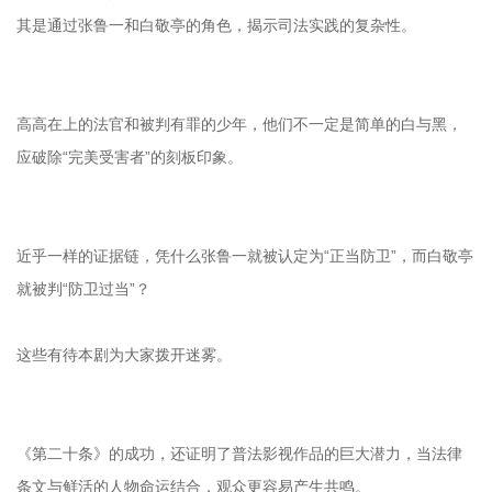
其是通过张鲁一和白敬亭的角色，揭示司法实践的复杂性。
高高在上的法官和被判有罪的少年，他们不一定是简单的白与黑，
应破除“完美受害者”的刻板印象。
近乎一样的证据链，凭什么张鲁一就被认定为“正当防卫”，而白敬亭
就被判“防卫过当”？
这些有待本剧为大家拨开迷雾。
《第二十条》的成功，还证明了普法影视作品的巨大潜力，当法律
条文与鲜活的人物命运结合，观众更容易产生共鸣。