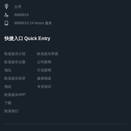
台湾
8888910
8888910 24 Hours 服务
快捷入口 Quick Entry
欧皇娱乐介绍
欧皇娱乐界面
欧皇娱乐注册
公司新闻
地址
行业新闻
欧皇娱乐登录
媒体报道
地址
专业知识
欧皇娱乐APP
下载
联系我们