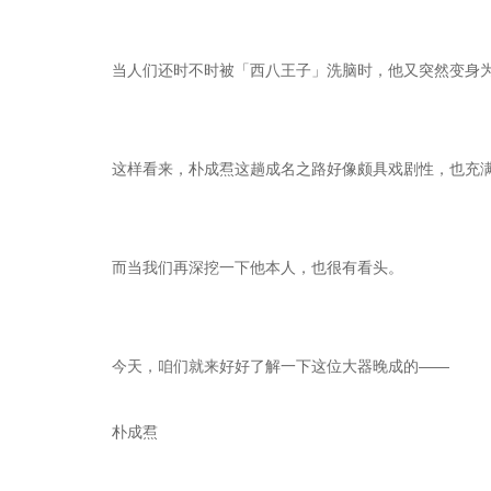
当人们还时不时被「西八王子」洗脑时，他又突然变身
这样看来，朴成焄这趟成名之路好像颇具戏剧性，也充
而当我们再深挖一下他本人，也很有看头。
今天，咱们就来好好了解一下这位大器晚成的——
朴成焄