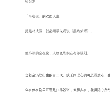
박성훈
「吊在俊」的双面人生
提起朴成焄，就必须最先说说《黑暗荣耀》。
他饰演的全在俊，人物色彩实在有够强烈。
含着金汤匙出生的富二代、缺乏同理心的可恶霸凌者、
全在俊在剧里可谓是狂得嚣张，疯得实在，花得随心所