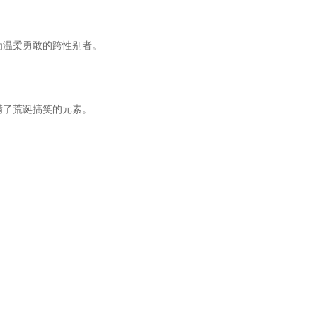
为温柔勇敢的跨性别者。
满了荒诞搞笑的元素。