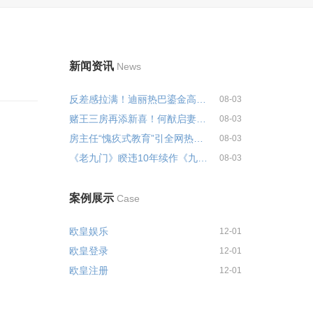
新闻资讯
News
反差感拉满！迪丽热巴鎏金高定裙...
08-03
赌王三房再添新喜！何猷启妻子官...
08-03
房主任“愧疚式教育”引全网热议...
08-03
《老九门》睽违10年续作《九门》...
08-03
案例展示
Case
欧皇娱乐
12-01
欧皇登录
12-01
欧皇注册
12-01