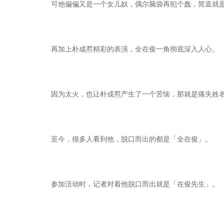
可他偏偏又是一个女儿奴，偶尔脑袋再犯个蠢，简直就
再加上朴成焄精彩的表演，全在俊一角彻底深入人心。
因为太火，也让朴成焄产生了一个苦恼，那就是痛失姓
至今，很多人看到他，脱口而出的都是「全在俊」。
参加活动时，记者对着他脱口而出就是「在俊先生」。