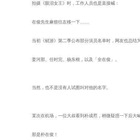
拍摄《眼泪女王》时，工作人员也是直接喊：
在俊先生麻烦往左移一下……
当初《鱿游》第二季公布部分演员名单时，网友也总结
姜河那、任时完、杨东根，以及「全在俊」。
当然，也不是没有人试图叫对他的名字。
某次在机场，一位大叔看到朴成焄，稍微疑惑一下后大
那是朴在俊！